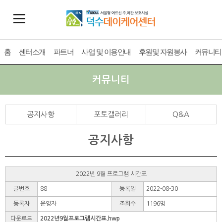
홈
센터소개
파트너
사업 및 이용안내
후원및 자원봉사
커뮤니티
커뮤니티
공지사항
포토갤러리
Q&A
공지사항
2022년 9월 프로그램 시간표
글번호
88
등록일
2022-08-30
등록자
운영자
조회수
1196명
다운로드
2022년9월프로그램시간표.hwp