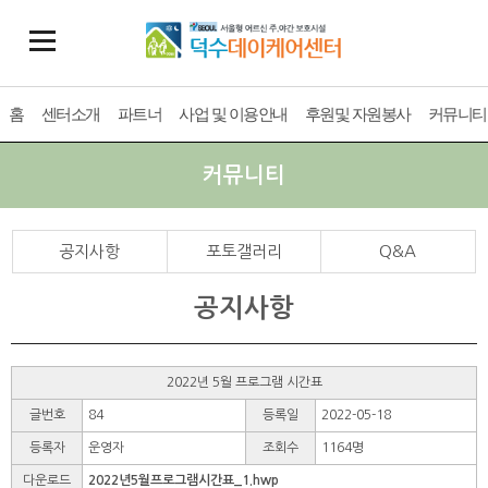
홈
센터소개
파트너
사업 및 이용안내
후원및 자원봉사
커뮤니티
커뮤니티
공지사항
포토갤러리
Q&A
공지사항
2022년 5월 프로그램 시간표
글번호
84
등록일
2022-05-18
등록자
운영자
조회수
1164명
다운로드
2022년5월프로그램시간표_1.hwp