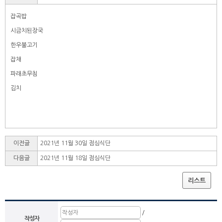
잡곡밥
시금치된장국
한우불고기
잡채
파래초무침
김치
이전글
2021년 11월 30일 점심식단
다음글
2021년 11월 18일 점심식단
리스트
/
작성자