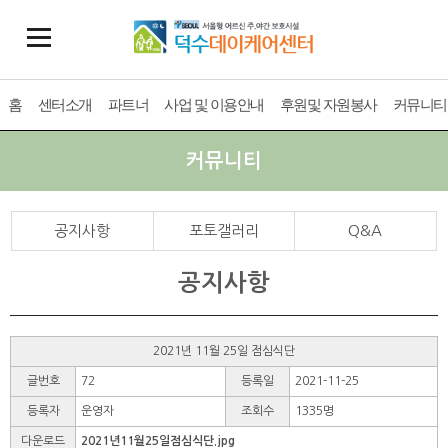
홈
센터소개
파트너
사업 및 이용안내
후원및 자원봉사
커뮤니티
커뮤니티
공지사항
포토갤러리
Q&A
공지사항
2021년 11월 25일 점심식단
글번호
72
등록일
2021-11-25
등록자
운영자
조회수
1335명
다운로드
2021년11월25일점심식단.jpg